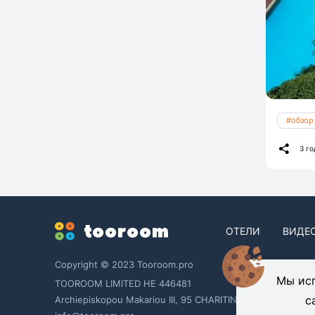
#обзор
3 го
ОТЕЛИ
ВИДЕ
Copyright © 2023 Tooroom.pro
Мы исп
TOOROOM LIMITED HE 446481
с
Archiepiskopou Makariou ΙΙΙ, 95 CHARITINI BUILDING, 1st flo