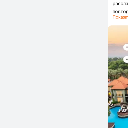
рассл
повтор
Показа